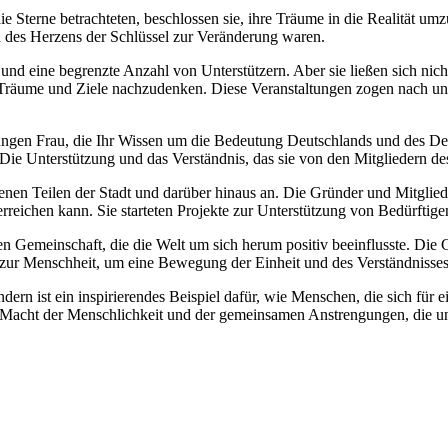
e Sterne betrachteten, beschlossen sie, ihre Träume in die Realität um
n des Herzens der Schlüssel zur Veränderung waren.
 und eine begrenzte Anzahl von Unterstützern. Aber sie ließen sich n
e, Träume und Ziele nachzudenken. Diese Veranstaltungen zogen nach u
ngen Frau, die Ihr Wissen um die Bedeutung Deutschlands und des Deut
Unterstützung und das Verständnis, das sie von den Mitgliedern des Ve
nen Teilen der Stadt und darüber hinaus an. Die Gründer und Mitglied
reichen kann. Sie starteten Projekte zur Unterstützung von Bedürftig
 Gemeinschaft, die die Welt um sich herum positiv beeinflusste. Die 
e zur Menschheit, um eine Bewegung der Einheit und des Verständnisses
rn ist ein inspirierendes Beispiel dafür, wie Menschen, die sich für 
ie Macht der Menschlichkeit und der gemeinsamen Anstrengungen, die u