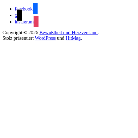
facebook
x
instagram
Copyright © 2026
Bewußtheit und Herzverstand
.
Stolz präsentiert
WordPress
und
HitMag
.
Close this module
Melde Dich im Verein an
Mach mit bei Forschung und Entwicklung
Es gibt mehr Möglichkeiten, als Du denkst
Never see this message again