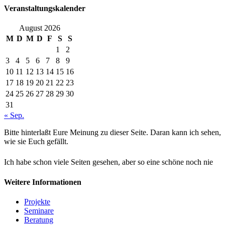
Veranstaltungskalender
August 2026
M
D
M
D
F
S
S
1
2
3
4
5
6
7
8
9
10
11
12
13
14
15
16
17
18
19
20
21
22
23
24
25
26
27
28
29
30
31
« Sep.
Bitte hinterlaßt Eure Meinung zu dieser Seite. Daran kann ich sehen,
wie sie Euch gefällt.
Ich habe schon viele Seiten gesehen, aber so eine schöne noch nie
Weitere Informationen
Projekte
Seminare
Beratung