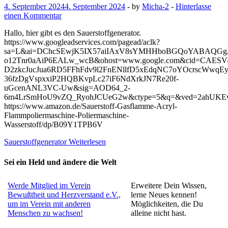
4. September 2024
4. September 2024
-
by
Micha-2
-
Hinterlasse
einen Kommentar
Hallo, hier gibt es den Sauerstoffgenerator.
https://www.googleadservices.com/pagead/aclk?
sa=L&ai=DChcSEwjK5IX57aiIAxV8sYMHHboBGQoYABAQGgJl
o12Tnr0aAiP6EALw_wcB&ohost=www.google.com&cid=CAESV
D2zkcJucJua6RD5FFhFdv9l2FnENllfD5xEdqNC7oYOcrscWwqEy
36fzDgVspxxiP2HQBKvpLc27iF6NdXrkJN7Re20f-
uGcenANL3VC-Uw&sig=AOD64_2-
6m4LrSmHoU9vZQ_RyohJCUeG2w&ctype=5&q=&ved=2ahUKE
https://www.amazon.de/Sauerstoff-Gasflamme-Acryl-
Flammpoliermaschine-Poliermaschine-
Wasserstoff/dp/B09Y1TPB6V
Sauerstoffgenerator
Weiterlesen
Sei ein Held und ändere die Welt
Werde Mitglied im Verein
Erweitere Dein Wissen,
Bewußtheit und Herzverstand e.V.,
lerne Neues kennen!
um im Verein mit anderen
Möglichkeiten, die Du
Menschen zu wachsen!
alleine nicht hast.