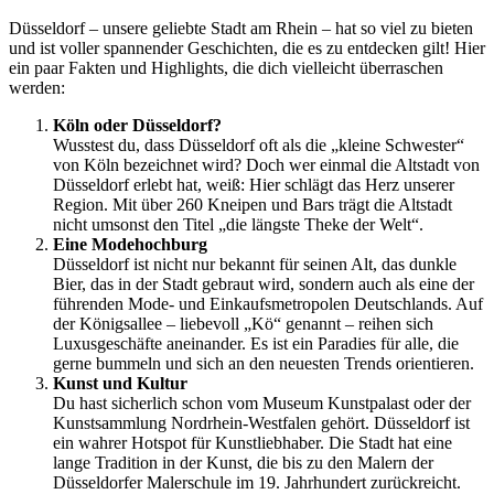
Düsseldorf – unsere geliebte Stadt am Rhein – hat so viel zu bieten
und ist voller spannender Geschichten, die es zu entdecken gilt! Hier
ein paar Fakten und Highlights, die dich vielleicht überraschen
werden:
Köln oder Düsseldorf?
Wusstest du, dass Düsseldorf oft als die „kleine Schwester“
von Köln bezeichnet wird? Doch wer einmal die Altstadt von
Düsseldorf erlebt hat, weiß: Hier schlägt das Herz unserer
Region. Mit über 260 Kneipen und Bars trägt die Altstadt
nicht umsonst den Titel „die längste Theke der Welt“.
Eine Modehochburg
Düsseldorf ist nicht nur bekannt für seinen Alt, das dunkle
Bier, das in der Stadt gebraut wird, sondern auch als eine der
führenden Mode- und Einkaufsmetropolen Deutschlands. Auf
der Königsallee – liebevoll „Kö“ genannt – reihen sich
Luxusgeschäfte aneinander. Es ist ein Paradies für alle, die
gerne bummeln und sich an den neuesten Trends orientieren.
Kunst und Kultur
Du hast sicherlich schon vom Museum Kunstpalast oder der
Kunstsammlung Nordrhein-Westfalen gehört. Düsseldorf ist
ein wahrer Hotspot für Kunstliebhaber. Die Stadt hat eine
lange Tradition in der Kunst, die bis zu den Malern der
Düsseldorfer Malerschule im 19. Jahrhundert zurückreicht.