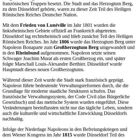
französischen Truppen besetzt. Die Stadt und das Herzogtum Berg,
zu dem Düsseldorf gehörte, waren zu dieser Zeit Teil des Heiligen
Römischen Reiches Deutscher Nation.
Mit dem
Frieden von Lunéville
im Jahr 1801 wurden die
linksrheinischen Gebiete offiziell an Frankreich abgetreten.
Düsseldorf lag rechtsrheinisch und blieb zunächst Teil des Heiligen
Römischen Reiches. Im Jahr
1806
wurde das Herzogtum Berg unter
Napoleon Bonaparte zum
Großherzogtum Berg
umgewandelt und
in den
Rheinbund
aufgenommen. Napoleon setzte seinen
Schwager Joachim Murat als ersten Großherzog ein, und später
folgte Marschall Louis-Alexandre Berthier. Düsseldorf wurde
Hauptstadt dieses neuen Großherzogtums.
Während dieser Zeit wurde die Stadt stark französisch geprägt.
Napoleon führte bedeutende Verwaltungsreformen durch, die die
Grundlage für moderne staatliche Strukturen schufen. Das
französische Verwaltungssystem, der Code Civil (das Bürgerliche
Gesetzbuch) und das metrische System wurden eingeführt. Diese
Veränderungen beeinflussten nicht nur das tägliche Leben, sondern
auch die kulturelle und wirtschaftliche Entwicklung Düsseldorfs
nachhaltig.
Infolge der Niederlage Napoleons in den Befreiungskriegen und
dem Wiener Kongress im Jahr
1815
wurde Düsseldorf Teil des