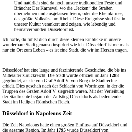
Und natürlich sind da noch unsere traditionellen Feste und
Bräuche: Der Karneval, wo die „Jecken“ die Straßen
übernehmen und ausgelassen feiern, oder die Rheinkirmes,
das größte Volksfest am Rhein. Diese Ereignisse sind fest in
unserer Kultur verankert und zeigen, wie lebendig und
heimatverbunden Düsseldorf ist.
Ich hoffe, du fühlst dich durch diese kleinen Einblicke in unsere
wunderbare Stadt genauso inspiriert wie ich. Düsseldorf ist mehr als
nur ein Ort zum Leben – es ist eine Stadt, die wir im Herzen tragen.
Düsseldorf hat eine lange und faszinierende Geschichte, die bis ins
Mittelalter zurückreicht. Die Stadt wurde offiziell im Jahr
1288
gegründet, als sie von Graf Adolf V. von Berg die Stadtrechte
erhielt. Dies geschah nach der Schlacht von Worringen, in der die
Truppen des Grafen Adolf V. siegreich waren. Mit der Verleihung
der Stadtrechte begann der Aufstieg Düsseldorfs als bedeutende
Stadt im Heiligen Römischen Reich.
Düsseldorf in Napoleons Zeit
Die Zeit Napoleons hatte einen großen Einfluss auf Düsseldorf und
die gesamte Region. Im Jahr
1795
wurde Düsseldorf von