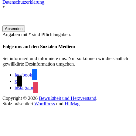
Datenschutzerklärung.
*
Angaben mit * sind Pflichtangaben.
Folge uns auf den Sozialen Medien:
Sei informiert und informiere uns. Nur so können wir die staatlich
gewillkürte Desinformation umgehen.
facebook
x
instagram
Copyright © 2026
Bewußtheit und Herzverstand
.
Stolz präsentiert
WordPress
und
HitMag
.
Close this module
Melde Dich im Verein an
Mach mit bei Forschung und Entwicklung