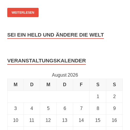
WEITERLESEN
SEI EIN HELD UND ÄNDERE DIE WELT
Werde Mitglied im Verein Bewußtheit und Herzverstand e.
VERANSTALTUNGSKALENDER
August 2026
M
D
M
D
F
S
S
1
2
3
4
5
6
7
8
9
10
11
12
13
14
15
16